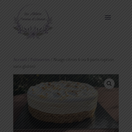
Accueil
/
Patisseries
/ Nuage citron 6 ou 8 parts (option
sans gluten)