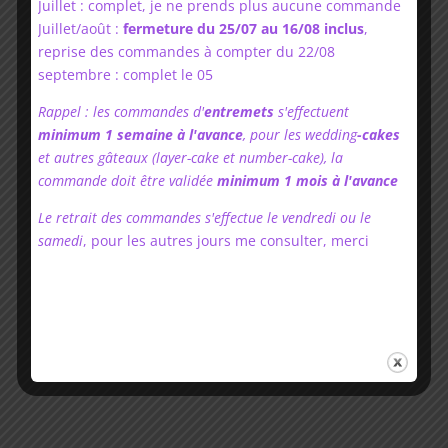
Juillet : complet, je ne prends plus aucune commande
Juillet/août :
fermeture du 25/07 au 16/08 inclus
,
Allergènes : soja, arachides, fruits à
reprise des commandes à compter du 22/08
coques, gluten, sulfites
septembre : complet le 05
Rappel : les commandes d'
entremets
s'effectuent
minimum
1 semaine à l'avance
, pour les wedding
-cakes
et autres gâteaux (layer-cake et number-cake), la
commande doit être validée
minimum
1 mois à l'avance
Le retrait des commandes s'effectue le vendredi ou le
samedi
, pour les autres jours me consulter, merci
Liste des allergènes : soja, farine de blé
(gluten), fruits à coques, arachides.