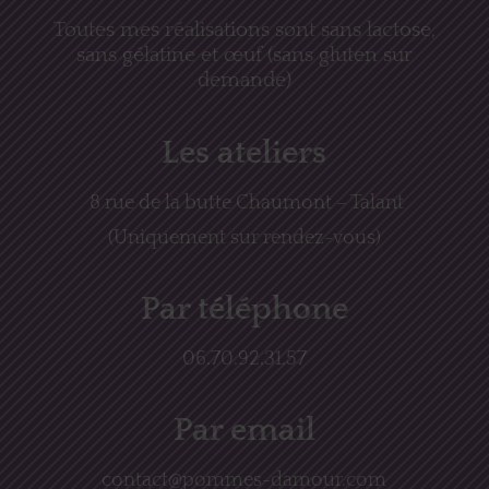
Toutes mes réalisations sont sans lactose,
sans gélatine et œuf (sans gluten sur
demande)
Les ateliers
8 rue de la butte Chaumont – Talant
(Uniquement sur rendez-vous)
Par téléphone
06.70.92.31.57
Par email
contact@pommes-damour.com