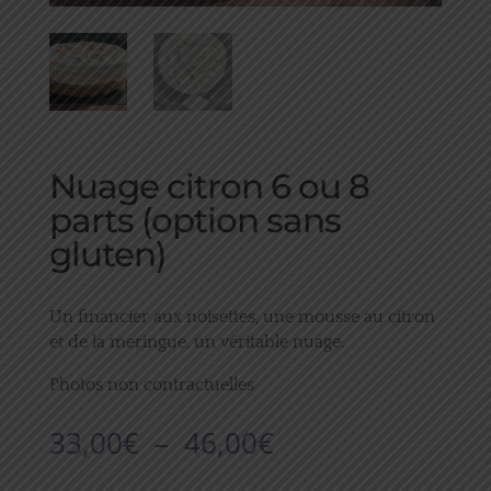
Nuage citron 6 ou 8
parts (option sans
gluten)
Un financier aux noisettes, une mousse au citron
et de la meringue, un véritable nuage.
Photos non contractuelles
Plage
33,00
€
–
46,00
€
de