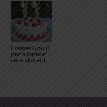
prix :
prix :
40,00€
33,00€
à
à
54,00€
44,00€
Fraisier 6 ou 8
parts (option
sans gluten)
Plage
36,00
€
–
50,00
€
de
prix :
36,00€
à
50,00€