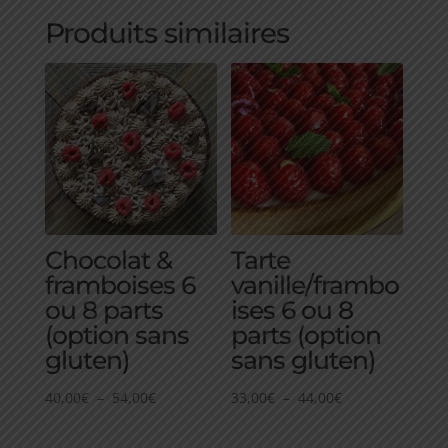
Produits similaires
Chocolat &
Tarte
framboises 6
vanille/frambo
ou 8 parts
ises 6 ou 8
(option sans
parts (option
gluten)
sans gluten)
Plage
Plage
40,00
€
–
54,00
€
33,00
€
–
44,00
€
de
de