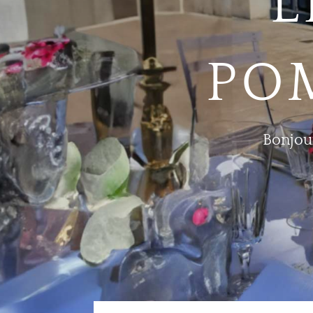
L
PO
Bonjou