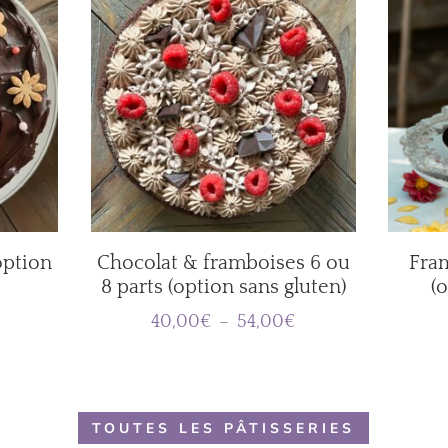
option
Chocolat & framboises 6 ou
Fram
8 parts (option sans gluten)
(
Plage
Plage
40,00
€
–
54,00
€
de
de
prix :
prix :
36,00€
40,00€
à
à
TOUTES LES PÂTISSERIES