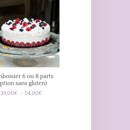
boisier 6 ou 8 parts
option sans gluten)
Plage
39,00
€
–
54,00
€
de
prix :
39,00€
à