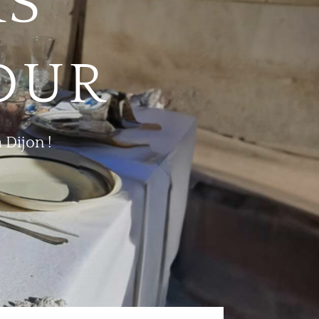
RS
OUR
Dijon !