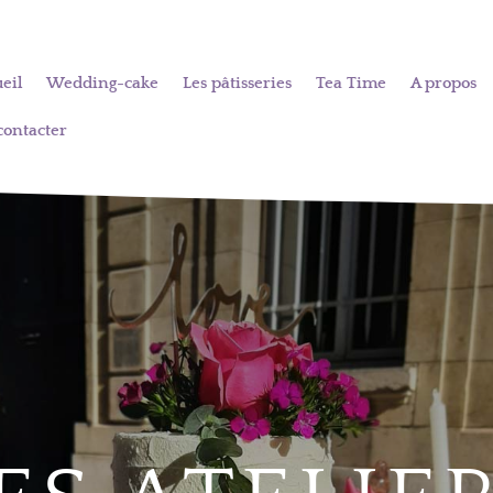
eil
Wedding-cake
Les pâtisseries
Tea Time
A propos
contacter