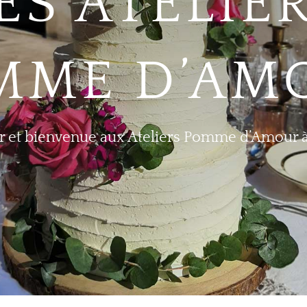
ES ATELIE
MME D’AM
r et bienvenue aux Ateliers Pomme d’Amour à 