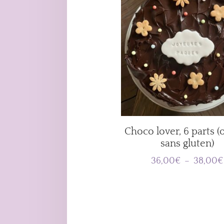
Choco lover, 6 parts (
sans gluten)
36,00
€
–
38,00
€