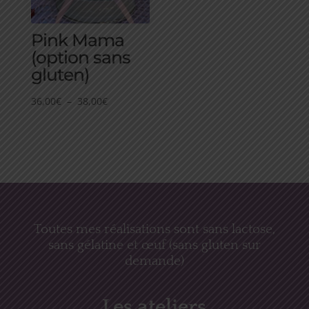
Pink Mama
(option sans
gluten)
Plage
36,00
€
–
38,00
€
de
prix :
36,00€
à
38,00€
Toutes mes réalisations sont sans lactose,
sans gélatine et œuf (sans gluten sur
demande)
Les ateliers