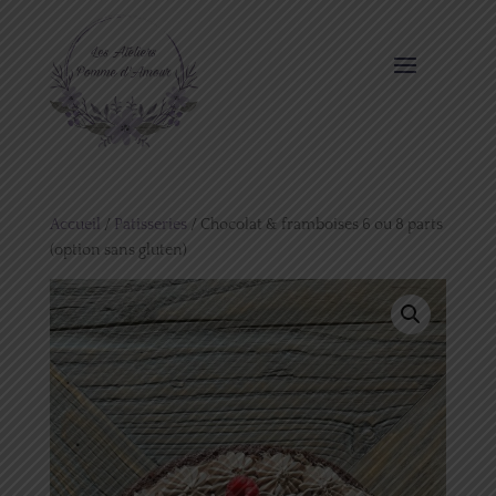
Accueil
/
Patisseries
/ Chocolat & framboises 6 ou 8 parts
(option sans gluten)