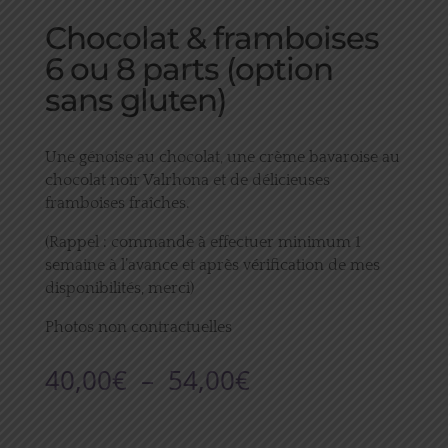
Chocolat & framboises
6 ou 8 parts (option
sans gluten)
Une génoise au chocolat, une crème bavaroise au
chocolat noir Valrhona et de délicieuses
framboises fraîches.
(Rappel : commande à effectuer minimum 1
semaine à l’avance et après vérification de mes
disponibilités, merci)
Photos non contractuelles
Plage
40,00
€
–
54,00
€
de
prix :