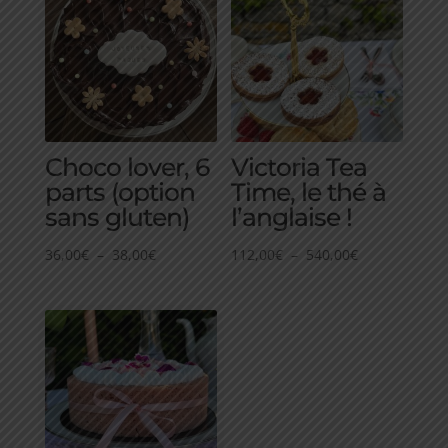
Choco lover, 6
Victoria Tea
parts (option
Time, le thé à
sans gluten)
l’anglaise !
Plage
Plage
36,00
€
–
38,00
€
112,00
€
–
540,00
€
de
de
prix :
prix :
36,00€
112,00€
à
à
38,00€
540,00€