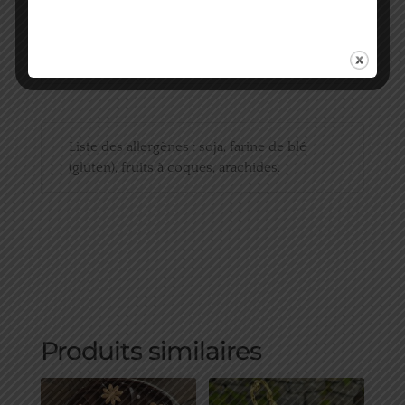
Liste des allergènes : soja, farine de blé
(gluten), fruits à coques, arachides.
Produits similaires