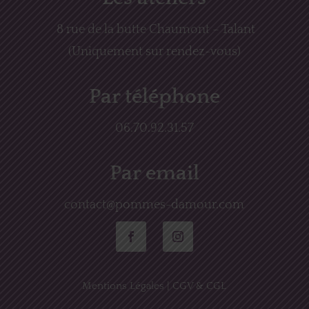
8 rue de la butte Chaumont – Talant
(Uniquement sur rendez-vous)
Par téléphone
06.70.92.31.57
Par email
contact@pommes-damour.com
Mentions Légales
|
CGV & CGL